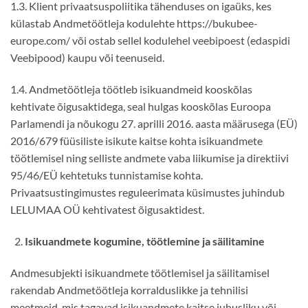
1.3. Klient privaatsuspoliitika tähenduses on igaüks, kes
külastab Andmetöötleja kodulehte https://bukubee-
europe.com/ või ostab sellel kodulehel veebipoest (edaspidi
Veebipood) kaupu või teenuseid.
1.4. Andmetöötleja töötleb isikuandmeid kooskõlas
kehtivate õigusaktidega, seal hulgas kooskõlas Euroopa
Parlamendi ja nõukogu 27. aprilli 2016. aasta määrusega (EÜ)
2016/679 füüsiliste isikute kaitse kohta isikuandmete
töötlemisel ning selliste andmete vaba liikumise ja direktiivi
95/46/EÜ kehtetuks tunnistamise kohta.
Privaatsustingimustes reguleerimata küsimustes juhindub
LELUMAA OÜ kehtivatest õigusaktidest.
Isikuandmete kogumine, töötlemine ja säilitamine
Andmesubjekti isikuandmete töötlemisel ja säilitamisel
rakendab Andmetöötleja korralduslikke ja tehnilisi
meetmeid, mis tagavad isikuandmete kaitse juhusliku või