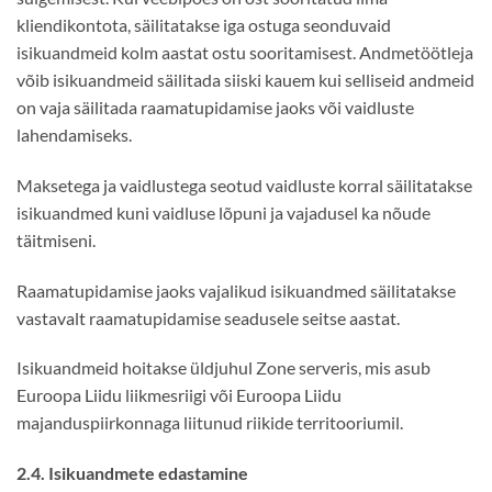
kliendikontota, säilitatakse iga ostuga seonduvaid
isikuandmeid kolm aastat ostu sooritamisest. Andmetöötleja
võib isikuandmeid säilitada siiski kauem kui selliseid andmeid
on vaja säilitada raamatupidamise jaoks või vaidluste
lahendamiseks.
Maksetega ja vaidlustega seotud vaidluste korral säilitatakse
isikuandmed kuni vaidluse lõpuni ja vajadusel ka nõude
täitmiseni.
Raamatupidamise jaoks vajalikud isikuandmed säilitatakse
vastavalt raamatupidamise seadusele seitse aastat.
Isikuandmeid hoitakse üldjuhul Zone serveris, mis asub
Euroopa Liidu liikmesriigi või Euroopa Liidu
majanduspiirkonnaga liitunud riikide territooriumil.
2.4. Isikuandmete edastamine