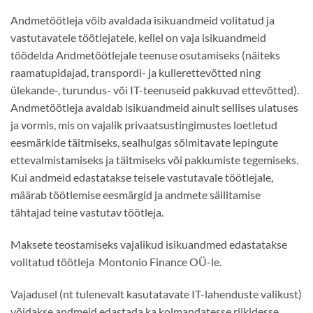
Andmetöötleja võib avaldada isikuandmeid volitatud ja
vastutavatele töötlejatele, kellel on vaja isikuandmeid
töödelda Andmetöötlejale teenuse osutamiseks (näiteks
raamatupidajad, transpordi- ja kullerettevõtted ning
ülekande-, turundus- või IT-teenuseid pakkuvad ettevõtted).
Andmetöötleja avaldab isikuandmeid ainult sellises ulatuses
ja vormis, mis on vajalik privaatsustingimustes loetletud
eesmärkide täitmiseks, sealhulgas sõlmitavate lepingute
ettevalmistamiseks ja täitmiseks või pakkumiste tegemiseks.
Kui andmeid edastatakse teisele vastutavale töötlejale,
määrab töötlemise eesmärgid ja andmete säilitamise
tähtajad teine vastutav töötleja.
Maksete teostamiseks vajalikud isikuandmed edastatakse
volitatud töötleja Montonio Finance OÜ-le.
Vajadusel (nt tulenevalt kasutatavate IT-lahenduste valikust)
võidakse andmeid edastada ka kolmandatesse riikidesse