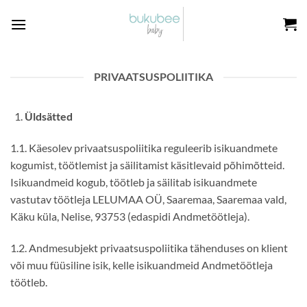
Skip
to
content
PRIVAATSUSPOLIITIKA
Üldsätted
1.1. Käesolev privaatsuspoliitika reguleerib isikuandmete
kogumist, töötlemist ja säilitamist käsitlevaid põhimõtteid.
Isikuandmeid kogub, töötleb ja säilitab isikuandmete
vastutav töötleja LELUMAA OÜ, Saaremaa, Saaremaa vald,
Käku küla, Nelise, 93753 (edaspidi Andmetöötleja).
1.2. Andmesubjekt privaatsuspoliitika tähenduses on klient
või muu füüsiline isik, kelle isikuandmeid Andmetöötleja
töötleb.