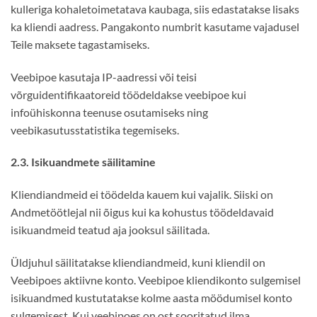
kulleriga kohaletoimetatava kaubaga, siis edastatakse lisaks
ka kliendi aadress. Pangakonto numbrit kasutame vajadusel
Teile maksete tagastamiseks.
Veebipoe kasutaja IP-aadressi või teisi
võrguidentifikaatoreid töödeldakse veebipoe kui
infoühiskonna teenuse osutamiseks ning
veebikasutusstatistika tegemiseks.
2.3. Isikuandmete säilitamine
Kliendiandmeid ei töödelda kauem kui vajalik. Siiski on
Andmetöötlejal nii õigus kui ka kohustus töödeldavaid
isikuandmeid teatud aja jooksul säilitada.
Üldjuhul säilitatakse kliendiandmeid, kuni kliendil on
Veebipoes aktiivne konto. Veebipoe kliendikonto sulgemisel
isikuandmed kustutatakse kolme aasta möödumisel konto
sulgemisest. Kui veebipoes on ost sooritatud ilma