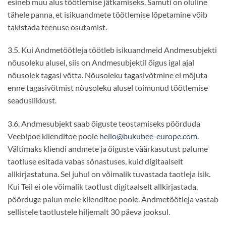
esineb muu alus töötlemise jätkamiseks. Samuti on oluline
tähele panna, et isikuandmete töötlemise lõpetamine võib
takistada teenuse osutamist.
3.5. Kui Andmetöötleja töötleb isikuandmeid Andmesubjekti
nõusoleku alusel, siis on Andmesubjektil õigus igal ajal
nõusolek tagasi võtta. Nõusoleku tagasivõtmine ei mõjuta
enne tagasivõtmist nõusoleku alusel toimunud töötlemise
seaduslikkust.
3.6. Andmesubjekt saab õiguste teostamiseks pöörduda
Veebipoe klienditoe poole
hello@bukubee-europe.com
.
Vältimaks kliendi andmete ja õiguste väärkasutust palume
taotluse esitada vabas sõnastuses, kuid digitaalselt
allkirjastatuna. Sel juhul on võimalik tuvastada taotleja isik.
Kui Teil ei ole võimalik taotlust digitaalselt allkirjastada,
pöörduge palun meie klienditoe poole. Andmetöötleja vastab
sellistele taotlustele hiljemalt 30 päeva jooksul.