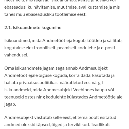
ebaseadusliku hävitamise, muutmise, avalikustamise ja mis
tahes muu ebaseadusliku töötlemise eest.
2.1. Isikuandmete kogumine
Isikuandmed, mida Andmetöötleja kogub, töötleb ja säilitab,
kogutakse elektrooniliselt, peamiselt kodulehe ja e-posti
vahendusel.
Oma isikuandmete jagamisega annab Andmesubjekt
Andmetöötlejale õiguse koguda, korraldada, kasutada ja
hallata privaatsuspoliitikas määratletud eesmärgil
isikuandmeid, mida Andmesubjekt Veebipoes kaupu või
teenuseid ostes ning kodulehte külastades Andmetöötlejale
jagab.
Andmesubjekt vastutab selle eest, et tema poolt esitatud
andmed oleksid täpsed, õiged ja terviklikud. Teadlikult