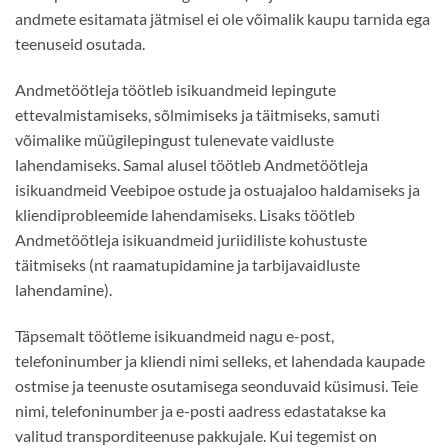
andmete esitamata jätmisel ei ole võimalik kaupu tarnida ega
teenuseid osutada.
Andmetöötleja töötleb isikuandmeid lepingute
ettevalmistamiseks, sõlmimiseks ja täitmiseks, samuti
võimalike müügilepingust tulenevate vaidluste
lahendamiseks. Samal alusel töötleb Andmetöötleja
isikuandmeid Veebipoe ostude ja ostuajaloo haldamiseks ja
kliendiprobleemide lahendamiseks. Lisaks töötleb
Andmetöötleja isikuandmeid juriidiliste kohustuste
täitmiseks (nt raamatupidamine ja tarbijavaidluste
lahendamine).
Täpsemalt töötleme isikuandmeid nagu e-post,
telefoninumber ja kliendi nimi selleks, et lahendada kaupade
ostmise ja teenuste osutamisega seonduvaid küsimusi. Teie
nimi, telefoninumber ja e-posti aadress edastatakse ka
valitud transporditeenuse pakkujale. Kui tegemist on