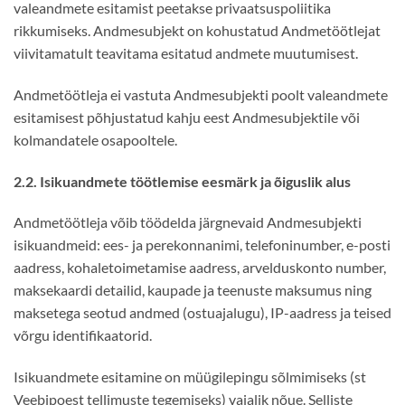
valeandmete esitamist peetakse privaatsuspoliitika
rikkumiseks. Andmesubjekt on kohustatud Andmetöötlejat
viivitamatult teavitama esitatud andmete muutumisest.
Andmetöötleja ei vastuta Andmesubjekti poolt valeandmete
esitamisest põhjustatud kahju eest Andmesubjektile või
kolmandatele osapooltele.
2.2. Isikuandmete töötlemise eesmärk ja õiguslik alus
Andmetöötleja võib töödelda järgnevaid Andmesubjekti
isikuandmeid: ees- ja perekonnanimi, telefoninumber, e-posti
aadress, kohaletoimetamise aadress, arvelduskonto number,
maksekaardi detailid, kaupade ja teenuste maksumus ning
maksetega seotud andmed (ostuajalugu), IP-aadress ja teised
võrgu identifikaatorid.
Isikuandmete esitamine on müügilepingu sõlmimiseks (st
Veebipoest tellimuste tegemiseks) vajalik nõue. Selliste